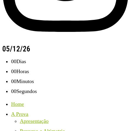
05/12/26
00
Dias
00
Horas
00
Minutos
00
Segundos
Home
A Prova
Apresentação
Percurso e Altimetria